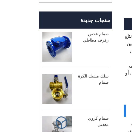
منتجات جديدة
صمام فحص
 إنتاج
رفرف مطاطي
ين
ى
 أو
سلك مشبك الكرة
صمام
صمام كروي
ة
معدني
فر