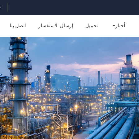
716875735
أخبار
تحميل
إرسال الاستفسار
اتصل بنا