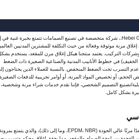
شركة Hebei Gongchuang Fluid Equipment Co., Ltd.، شركة متخصصة في تصنيع الصمامات تتمتع بخبرة غنية في
إغلاق مرنة موثوقة وفعالة من حيث التكلفة للمشترين المدنيين العالمي
 وشركات التركيب. يعتمد منتجنا هيكل إغلاق مرن للمقعد، يستخدم بشكل
 الخفيف) في خطوط الأنابيب المدنية والصناعية الصغيرة ذات الضغط
عدم التسرب تحت الضغط المنخفض. بالنسبة للعملاء الذين يحتاجون إل
يص الحجم، أو تخصيص المواد المرنة، أو أوامر تجريبية للدفعات الصغيرة،
أصلية/تصنيع التصميم الشخصي، فإننا نقدم خدمات شراء مرنة وشخصية،
غيرة بشكل كامل.
ساسي
تستخدم بوابة إغلاق المقعد المرنة الخاصة بنا مقعدًا مرنًا عالي الجودة (EPDM، NBR، وما إلى ذلك)، والذي يتمتع بمرون
ًا عن الفجوة بين لوحة الصمام والمقعد، مما يحقق إغلاق محكم وتسرب ص