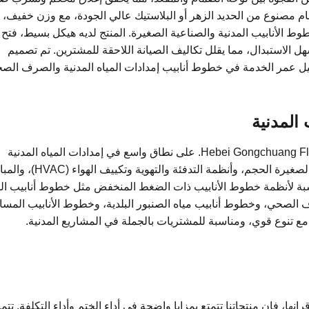
PN10-PN1). جسم الصمام مصنوع من الحديد الزهر أو البلاستيك عالي الجودة، مع وزن خفيف،
 الأنابيب المدنية والصناعية الصغيرة. المنتج لديه هيكل بسيط، فتح
 الاستبدال، مما يقلل تكاليف الصيانة اللاحقة للمشترين. تم تصميم
ل عمر الخدمة في خطوط أنابيب إمدادات المياه المدنية والصرف الص
المدنية
يتم تطبيق منتج شركة Hebei Gongchuang Fluid Equipment Co., Ltd. على نطاق واسع في إمدادات المياه المدنية
والصرف الصحي، والهندسة البلدية، والصناعات الصغيرة الحجم، وأنظمة التدفئة والتهوية وت
ناسبة لأنظمة خطوط الأنابيب ذات الضغط المنخفض مثل خطوط أنابيب الم
رف الصحي، وخطوط أنابيب مياه الصنبور البلدية، وخطوط الأنابيب المسا
مع تنوع قوي، ومناسبة للمشتريات بالجملة في المشاريع المدنية.
رانها، فإن منتجاتنا تتمتع بمزايا واضحة في أداء الختم وأداء التكلفة. تتمي