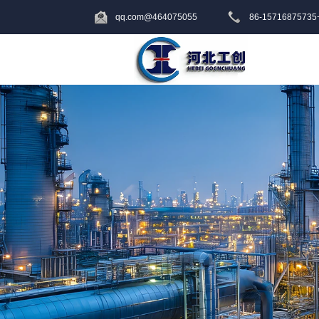
464075055@qq.com
+86-15