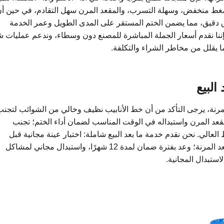
ضغط منخفض، وسهلة التسرب، والمقعد المرن سهل التقادم، في حين أ
لاق دقيق، مما يضمن الختم المستقر على المدى الطويل وعمر الخدمة
 فإننا نقدم أسعار الجملة المباشرة للمصنع دون وسطاء، وندعم عمليات ش
 يقلل من مخاطر الشراء والتكلفة.
البيع
 المرنة، يرجى التأكد من أن خط الأنابيب نظيف وخالي من الشوائب لتجن
مقعد المرن واستبداله في الوقت المناسب لضمان أداء الختم؛ تجنب
عالي. نحن نقدم خدمة ما بعد البيع شاملة: اختبار عينة مجانية قبل
الشراء بالجملة؛ دعم تخصيص الحجم ومواد المقعد المرنة؛ وعد بفترة ضمان لمدة 12 شهرًا، واستبدال مجاني لمشاكل
استبدال المجانية.