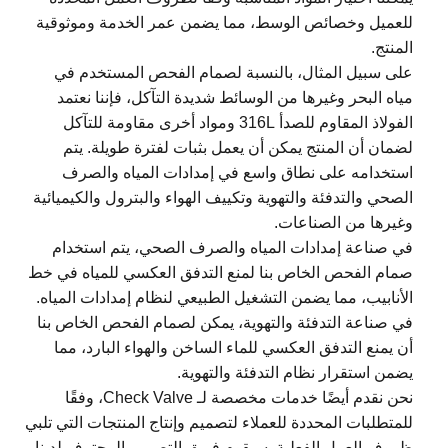
للعميل وخصائص الوسط، مما يضمن عمر الخدمة وموثوقية
المنتج.
على سبيل المثال، بالنسبة لصمام الفحص المستخدم في
مياه البحر وغيرها من الوسائط شديدة التآكل، فإننا نعتمد
الفولاذ المقاوم للصدأ 316L ومواد أخرى مقاومة للتآكل
لضمان أن المنتج يمكن أن يعمل بثبات لفترة طويلة. يتم
استخدامه على نطاق واسع في إمدادات المياه والصرف
الصحي والتدفئة والتهوية وتكييف الهواء والبترول والكيميائية
وغيرها من الصناعات.
في صناعة إمدادات المياه والصرف الصحي، يتم استخدام
صمام الفحص الخاص بنا لمنع التدفق العكسي للمياه في خط
الأنابيب، مما يضمن التشغيل الطبيعي لنظام إمدادات المياه.
في صناعة التدفئة والتهوية، يمكن لصمام الفحص الخاص بنا
أن يمنع التدفق العكسي للماء الساخن والهواء البارد، مما
يضمن استقرار نظام التدفئة والتهوية.
نحن نقدم أيضًا خدمات مخصصة لـ Check Valve، وفقًا
للمتطلبات المحددة للعملاء لتصميم وإنتاج المنتجات التي تلبي
ظروف العمل الفعلية. سيقوم فريق التصميم المحترف لدينا