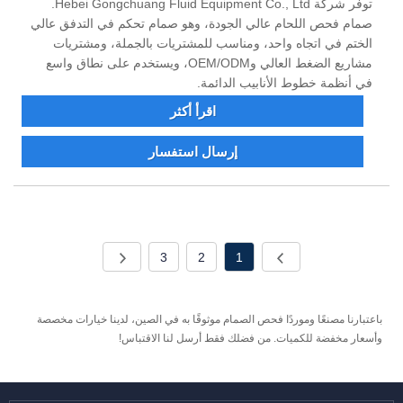
توفر شركة Hebei Gongchuang Fluid Equipment Co., Ltd.
صمام فحص اللحام عالي الجودة، وهو صمام تحكم في التدفق عالي
الختم في اتجاه واحد، ومناسب للمشتريات بالجملة، ومشتريات
مشاريع الضغط العالي وOEM/ODM، ويستخدم على نطاق واسع
في أنظمة خطوط الأنابيب الدائمة.
اقرأ أكثر
إرسال استفسار
3
2
1
باعتبارنا مصنعًا وموردًا فحص الصمام موثوقًا به في الصين، لدينا خيارات مخصصة
وأسعار مخفضة للكميات. من فضلك فقط أرسل لنا الاقتباس!