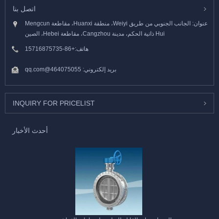
اتصل بنا
عنوان: الجانب الجنوبي من طريق Weiyi، منطقة Huanxi، مقاطعة Mengcun
Hui ذاتية الحكم، مدينة Cangzhou، مقاطعة Hebei، الصين
هاتف:
+86-15716875735
بريد إلكتروني:
464075055@qq.com
INQUIRY FOR PRICELIST
أحدث الأخبار