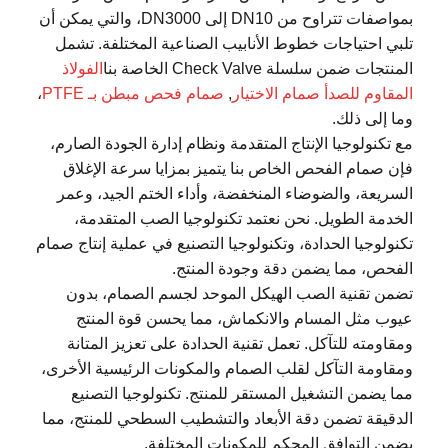
بمواصفات تتراوح من DN10 إلى DN3000، والتي يمكن أن
تلبي احتياجات خطوط الأنابيب الصناعية المختلفة. تشمل
المنتجات ضمن سلسلة Check Valve الخاصة بنا
الفولاذ
المقاوم للصدأ صمام الاختيار
,
صمام فحص مبطن بـ PTFE
،
وما إلى ذلك.
مع تكنولوجيا الإنتاج المتقدمة ونظام إدارة الجودة الصارم،
فإن صمام الفحص الخاص بنا يتميز بمزايا سرعة الإغلاق
السريعة، والضوضاء المنخفضة، وأداء الختم الجيد، وعمر
الخدمة الطويل. نحن نعتمد تكنولوجيا الصب المتقدمة،
تكنولوجيا الحدادة، وتكنولوجيا التصنيع في عملية إنتاج صمام
الفحص، مما يضمن دقة وجودة المنتج.
تضمن تقنية الصب الهيكل الموحد لجسم الصمام، بدون
عيوب مثل المسام والانكماش، مما يحسن قوة المنتج
ومقاومته للتآكل. تعمل تقنية الحدادة على تعزيز المتانة
ومقاومة التآكل لقلب الصمام والمكونات الرئيسية الأخرى،
مما يضمن التشغيل المستقر للمنتج. تكنولوجيا التصنيع
الدقيقة تضمن دقة الأبعاد والتشطيب السطحي للمنتج، مما
يضمن التوافق المحكم للمكونات المختلفة.