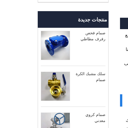
منتجات جديدة
صمام فحص
تع
رفرف مطاطي
ا
ب
سلك مشبك الكرة
صمام
صمام كروي
ك
معدني
ي