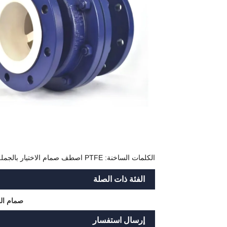
الكلمات الساخنة: PTFE اصطف صمام الاختيار بالجملة
الفئة ذات الصلة
صمام ا
إرسال استفسار