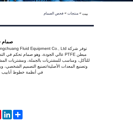
>
منتجات
>
فحص الصمام
بيت
صمام فح
مبطن PTFE عالي الجودة، وهو صمام تحكم في ا
للتآكل، ومناسب للمشتريات بالجملة، ومشتريات المشار
وتصنيع المعدات الأصلية/تصنيع التصميم الشخصي، 
في أنظمة خطوط أنابيب ال
t
nkedIn
Share