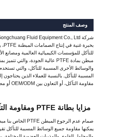
وصف المنتج
للتآكل للمؤسسات الكيميائية العالمية ومصانع الأ
مبطن بمادة PTFE عالية الجودة، وال
والوسائط الأخرى المسببة للتآكل، والتي تستخ
المسببة للتآكل. بالنسبة للعملاء الذين يحتاجون إل
مقاومة التآكل، أو التعاون بين OEM/ODM أو مطابقة المشاريع الكيميائية المتطورة، فإننا نقدم حلول شراء احترافية.
مزايا بطانة PTFE ومقاومة التآكل
يمكنها مقاومة جميع الوسائط المسببة للتآكل تق
والمحلول القلوي والمذيبات العضوية المختلفة، 