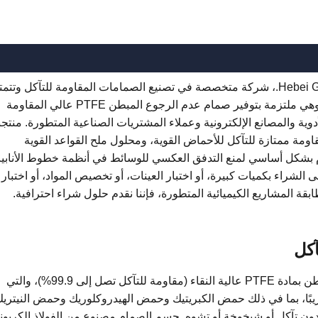
شركة Hebei Gongchuang Fluid Equipment Co., Ltd.، شركة متخصصة في تصنيع الصمامات المقاومة للتآكل وتتم
بخبرة غنية في إنتاج الصمامات المبطنة PTFE، وهي ملتزمة بتوفير صمام عدم الرجوع المبطن PTFE عالي المقاومة
دوية والمصانع الإلكترونية وعملاء المشتريات الصناعية المتطورة. منتجن
تي تتميز بمقاومة ممتازة للتآكل للأحماض القوية، ومحلول ملح القواعد القوية
دم بشكل أساسي لمنع التدفق العكسي للوسائط في أنظمة خطوط الأنابي
ى الشراء بكميات كبيرة، أو اختبار العينات، أو تخصيص المواد، أو اختبار
صمام عدم الرجوع المبطن PTFE الخاص بنا مبطن بمادة PTFE عالية النقاء (مقاومة للتآكل تصل إلى 99.9%)، والتي
ريبًا، بما في ذلك حمض الكبريتيك وحمض الهيدروكلوريك وحمض النيتري
بدون تآكل أو شيخوخة أو تشوه. جسم الصمام مصنوع من الفولاذ الكربون