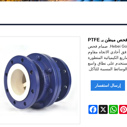
ص مبطن بـ PTFE
توفر شركة Hebei Gongchuang Fluid Equipment Co., Ltd. صمام فحص
لتدفق أحادي الاتجاه مقاوم
يع الكيميائية المتطورة
ويستخدم على نطاق واسع
وسائط المسببة للتآكل.
إرسال استفسار
Facebook
WhatsApp
X
Pinteres
Li