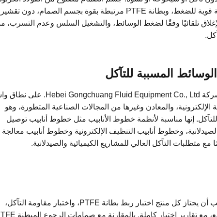
عالي الجودة أو الفولاذ المقاوم للصدأ، مع مقاومة قوية للضغط، وبطانة PTFE مرتبطة بقوة بجسم الصمام، دون تقشير
لاق تلقائيًا وفقًا لضغط الوسائط، والتشغيل السلس وعدم التسرب، مم
كل.
لوسائط المسببة للتآكل
يستخدم صمام الفحص المبطن PTFE الخاص بشركة Hebei Gongchuang Fluid Equipment Co., Ltd
ة الإلكترونية، والمعادن وغيرها من المجالات الصناعية المتطورة، وهو
تآكل. إنها مناسبة لأنظمة خطوط الأنابيب مثل خطوط أنابيب توصيل
لصيدلانية، وخطوط أنابيب التنظيف الإلكترونية وخطوط أنابيب معالجة
ًا مع متطلبات التآكل العالي للمشاريع الكيميائية والصيدلانية.
لدينا نظام صارم لمراقبة الجودة لهذا الصمام: يجب أن يجتاز كل منتج اختبار ربط بطانة PTFE، واختبار مقاومة التآكل،
واختبار الضغط، واختبار الختم قبل مغادرة المصنع، مع تقارير اختبار كاملة. بالمقارنة مع 