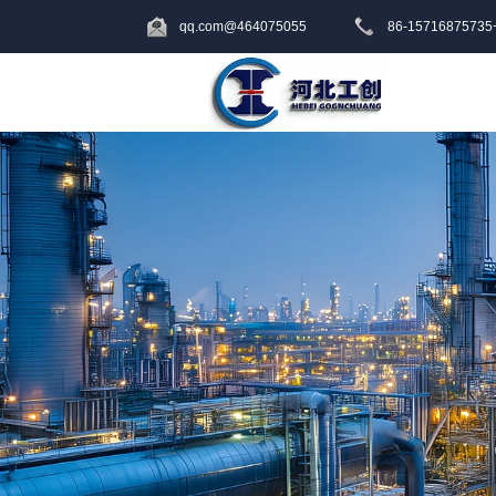
464075055@qq.com
+86-15