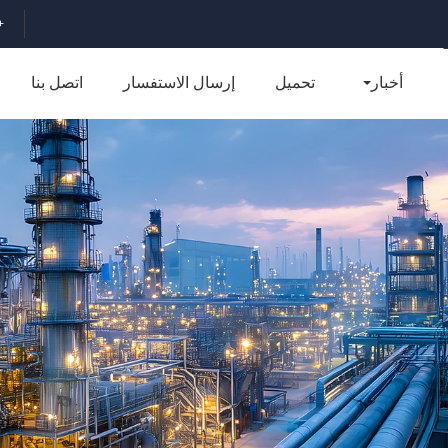
716875735
أخبار
تحميل
إرسال الاستفسار
اتصل بنا