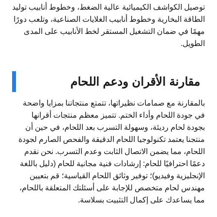
توصيل الكواشف الكيميائية عالية الضغط، وخطوط أنابيب توليد
الطاقة البخارية وخطوط أنابيب الغلايات الصناعية، وتلعب دورًا
مهمًا في ضمان التشغيل المستقر لخط الأنابيب على المدى
الطويل.
مقارنة الأقران ودعم اللحام
بالمقارنة مع صمامات نظيراتها، تتمتع منتجاتنا بمزايا واضحة
في جودة اللحام وأداء الختم. تتميز معظم منتجات أقرانها
بجودة لحام رديئة، وسهولة التسرب بعد اللحام، في حين أن
منتجنا يعتمد تكنولوجيا اللحام الدقيقة والفحص الصارم لجودة
اللحام، مما يضمن الاتصال الثابت وعدم التسرب. نحن نقدم
دعمًا احترافيًا للحام: إرشادات فنية مجانية للحام (دليل باللغة
الإنجليزية وفيديو)؛ توفير وثائق اللحام القياسية؛ قم بتعيين
مهندس لحام متخصص للإجابة على أسئلتك المتعلقة باللحام،
مما يساعدك على إكمال التثبيت بسلاسة.