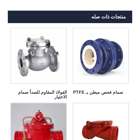
منتجات ذات صله
صمام فحص مبطن بـ PTFE
الفولاذ المقاوم للصدأ صمام
الاختيار