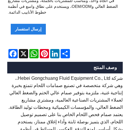
في اتجاه واحد، ومناسب للمشتريات بالجملة، ومشتريات مشاريع
الضغط العالي وOEM/ODM، ويستخدم على نطاق واسع في أنظمة
خطوط الأنابيب الدائمة.
إرسال استفسار
Facebook
WhatsApp
X
Pinterest
LinkedIn
Share
وصف المنتج
شركة Hebei Gongchuang Fluid Equipment Co., Ltd.،
وهي شركة متخصصة في تصنيع صمامات اللحام تتمتع بخبرة
إنتاجية غنية، ملتزمة بتوفير صمام عالي الختم والضغط العالي
لعملاء المشتريات الصناعية العالمية، ومشتري مشاريع
الضغط العالي، والمؤسسات الكيميائية ومحطات توليد الطاقة.
يعتمد صمام فحص اللحام الخاص بنا على تصميم توصيل
اللحام، الذي يتميز بوصلة ثابتة وأداء إغلاق ممتاز، يستخدم
بشكل أساسي لمنع التدفق العكسي للوسائط في أنظمة