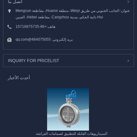
اتصل بنا
عنوان: الجانب الجنوبي من طريق Weiyi، منطقة Huanxi، مقاطعة Mengcun
Hui ذاتية الحكم، مدينة Cangzhou، مقاطعة Hebei، الصين
هاتف:
+86-15716875735
بريد إلكتروني:
464075055@qq.com
INQUIRY FOR PRICELIST
أحدث الأخبار
السيناريوهات القابلة للتطبيق لصمامات الفراشة.