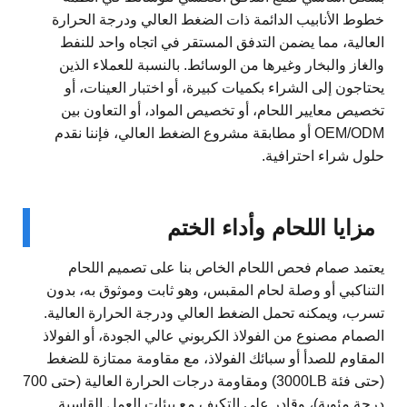
خطوط الأنابيب الدائمة ذات الضغط العالي ودرجة الحرارة
العالية، مما يضمن التدفق المستقر في اتجاه واحد للنفط
والغاز والبخار وغيرها من الوسائط. بالنسبة للعملاء الذين
يحتاجون إلى الشراء بكميات كبيرة، أو اختبار العينات، أو
تخصيص معايير اللحام، أو تخصيص المواد، أو التعاون بين
OEM/ODM أو مطابقة مشروع الضغط العالي، فإننا نقدم
حلول شراء احترافية.
مزايا اللحام وأداء الختم
يعتمد صمام فحص اللحام الخاص بنا على تصميم اللحام
التناكبي أو وصلة لحام المقبس، وهو ثابت وموثوق به، بدون
تسرب، ويمكنه تحمل الضغط العالي ودرجة الحرارة العالية.
الصمام مصنوع من الفولاذ الكربوني عالي الجودة، أو الفولاذ
المقاوم للصدأ أو سبائك الفولاذ، مع مقاومة ممتازة للضغط
(حتى فئة 3000LB) ومقاومة درجات الحرارة العالية (حتى 700
درجة مئوية)، وقادر على التكيف مع بيئات العمل القاسية.