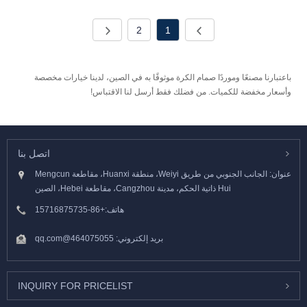
2
1
باعتبارنا مصنعًا وموردًا صمام الكرة موثوقًا به في الصين، لدينا خيارات مخصصة
وأسعار مخفضة للكميات. من فضلك فقط أرسل لنا الاقتباس!
اتصل بنا
عنوان: الجانب الجنوبي من طريق Weiyi، منطقة Huanxi، مقاطعة Mengcun
Hui ذاتية الحكم، مدينة Cangzhou، مقاطعة Hebei، الصين
هاتف:
+86-15716875735
بريد إلكتروني:
464075055@qq.com
INQUIRY FOR PRICELIST