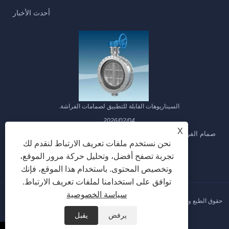
أحدث الأخبار
السيناريوهات القابلة للتطبيق لصمامات الفراشة.
2026/02/04
X
صمام الفراشة مناسب لتنظيم التدفق. نظرًا لفقد الضغط الكبير لصمام
م
الفراشة في خط الأنابيب، فإن قوة...
نحن نستخدم ملفات تعريف الارتباط لنقدم لك
تجربة تصفح أفضل، وتحليل حركة مرور الموقع،
وتخصيص المحتوى. باستخدام هذا الموقع، فإنك
توافق على استخدامنا لملفات تعريف الارتباط.
سياسة الخصوصية
حقوق الطبع والنشر © 2026 شركة Hebei Gongchuang Fluid Equipment Co., Ltd.
جميع الحقوق محفوظة.
يرفض
يقبل