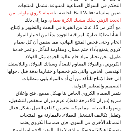
التحكم في السوائل الصناعية المتنوعة. تشمل المنتجات
ضمن سلسلة Ball Valve الخاصة بنا
صمام كروي ملولب من
الحديد الزهر
,
سلك مشبك الكرة صمام
، وما إلى ذلك.
مع أكثر من 15 عامًا من الخبرة في البحث والتطوير والإنتاج،
أنشأنا نظامًا صارمًا لمراقبة الجودة بدءًا من اختيار المواد
الخام وحتى فحص المنتج النهائي، مما يضمن أن كل صمام
كروي يتمتع بأداء ختم ممتاز، ومقاومة للتآكل، وعمر خدمة
طويل. نحن نختار مواد خام عالية الجودة مثل الفولاذ
الكربوني، والفولاذ المقاوم للصدأ، وسبائك الفولاذ، والبلاستيك
الهندسي الخاص، والتي يتم فحصها واختبارها بدقة قبل دخولها
إلى خط الإنتاج للتأكد من أن أداء المواد يلبي متطلبات
التصميم والمعايير الدولية.
يتميز الصمام الكروي الخاص بنا بهيكل مدمج، فتح وإغلاق
سريع (دوران 90 درجة فقط)، عزم دوران منخفض للتشغيل،
وسهولة الصيانة، مما يمكنه تحسين كفاءة العمل بشكل فعال
وتقليل تكاليف التشغيل للعملاء. بالمقارنة مع المنتجات
المماثلة الأخرى في السوق، فإن صمامنا الكروي يعتمد
تصميمًا هيكليًا محسنًا، والذي لا يقلل الوزن الإجمالي للمنتج