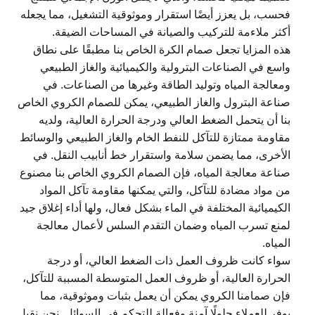
فحسب، بل يعزز أيضًا استقرار وموثوقية التشغيل، مما يجعله
أكثر ملاءمة للتركيب والصيانة في المساحات الضيقة.
هذه المزايا تجعل صمام الكرة الخاص بنا مطبقًا على نطاق
واسع في الصناعات البترولية والكيميائية والغاز الطبيعي
ومعالجة المياه وتوليد الطاقة وغيرها من الصناعات. في
صناعة البترول والغاز الطبيعي، يمكن للصمام الكروي الخاص
بنا أن يتحمل الضغط العالي ودرجة الحرارة العالية، ولديه
مقاومة ممتازة للتآكل للنفط الخام والغاز الطبيعي والوسائط
الأخرى، مما يضمن سلامة واستقرار خط أنابيب النقل. في
صناعة معالجة المياه، فإن الصمام الكروي الخاص بنا مصنوع
من مواد مضادة للتآكل، والتي يمكنها مقاومة تآكل المواد
الكيميائية المختلفة في الماء بشكل فعال، ولها أداء إغلاق جيد
لمنع تسرب المياه وضمان التقدم السلس لأعمال معالجة
المياه.
سواء كانت ظروف العمل ذات الضغط العالي، أو درجة
الحرارة العالية، أو ظروف العمل المتوسطة المسببة للتآكل،
فإن صمامنا الكروي يمكن أن يعمل بثبات وموثوقية، مما
يوفر للعملاء حلولًا آمنة وفعالة للتحكم في السوائل. نحن نقبل