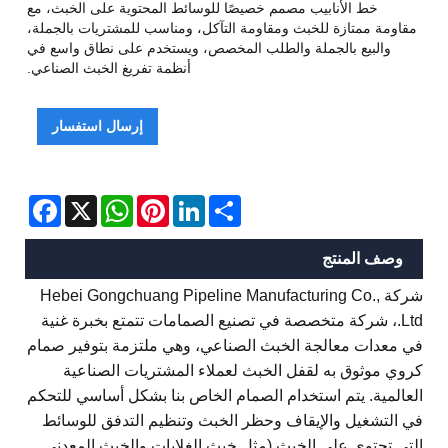
خط الأنابيب مصمم خصيصًا للوسائط المحتوية على الخبث، مع
مقاومة ممتازة للخبث ومقاومة التآكل، ومناسب للمشتريات بالجملة،
والبيع بالجملة والطلب المخصص، ويستخدم على نطاق واسع في
أنظمة تفريغ الخبث الصناعي.
إرسال استفسار
Facebook
WhatsApp
X
Pinterest
LinkedIn
Share
وصف المنتج
شركة Hebei Gongchuang Pipeline Manufacturing Co.,
Ltd.، شركة متخصصة في تصنيع الصمامات تتمتع بخبرة غنية
في معدات معالجة الخبث الصناعي، وهي ملتزمة بتوفير صمام
كروي موثوق به لقفل الخبث لعملاء المشتريات الصناعية
العالمية. يتم استخدام الصمام الخاص بنا بشكل أساسي للتحكم
في التشغيل والإيقاف وحظر الخبث وتنظيم التدفق للوسائط
التي تحتوي على الخبث (مثل خبث الغلايات والخبث المعدني