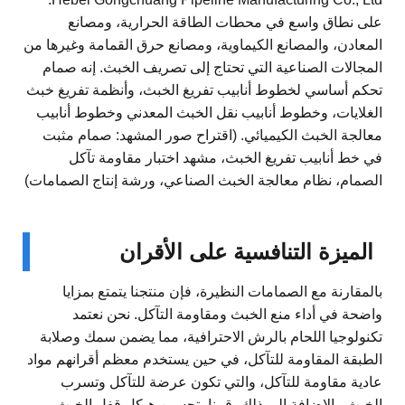
على نطاق واسع في محطات الطاقة الحرارية، ومصانع
المعادن، والمصانع الكيماوية، ومصانع حرق القمامة وغيرها من
المجالات الصناعية التي تحتاج إلى تصريف الخبث. إنه صمام
تحكم أساسي لخطوط أنابيب تفريغ الخبث، وأنظمة تفريغ خبث
الغلايات، وخطوط أنابيب نقل الخبث المعدني وخطوط أنابيب
معالجة الخبث الكيميائي. (اقتراح صور المشهد: صمام مثبت
في خط أنابيب تفريغ الخبث، مشهد اختبار مقاومة تآكل
الصمام، نظام معالجة الخبث الصناعي، ورشة إنتاج الصمامات)
الميزة التنافسية على الأقران
بالمقارنة مع الصمامات النظيرة، فإن منتجنا يتمتع بمزايا
واضحة في أداء منع الخبث ومقاومة التآكل. نحن نعتمد
تكنولوجيا اللحام بالرش الاحترافية، مما يضمن سمك وصلابة
الطبقة المقاومة للتآكل، في حين يستخدم معظم أقرانهم مواد
عادية مقاومة للتآكل، والتي تكون عرضة للتآكل وتسرب
الخبث. بالإضافة إلى ذلك، قمنا بتحسين هيكل قفل الخبث