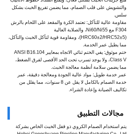
والتشويش على قلب الصمام، مما يضمن تفريغ الخبث بشكل
سلس.
مقاومة عالية للتآكل: تعتمد الكرة والمقعد على اللحام بالرش
F304 مع Ni60/Ni55، والصلابة العالية
(HRC60±2/HRC52±5)، ومقاومة قوية لتآكل الخبث والتآكل،
مما يطيل عمر الخدمة.
ختم موثوق: يفي الختم ثنائي الاتجاه بمعايير ANSI B16.104
Class V، ولا يوجد تسرب تحت الحد الأقصى لفرق الضغط،
مما يضمن سلامة أنظمة معالجة الخبث.
عمر خدمة طويل: مواد عالية الجودة ومعالجة دقيقة، عمر
خدمة الصمام بالكامل لا يقل عن 8 سنوات، مما يقلل من
تكاليف الصيانة وإعادة الشراء.
مجالات التطبيق
يتم استخدام الصمام الكروي ذو قفل الخبث الخاص بشركة
Hebei Gongchuang Pipeline Manufacturing Co., Ltd.