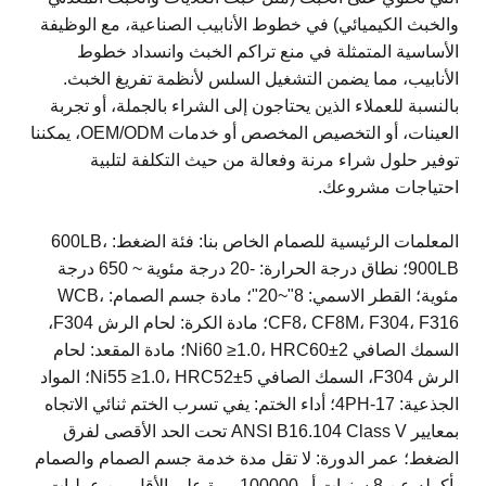
والخبث الكيميائي) في خطوط الأنابيب الصناعية، مع الوظيفة
الأساسية المتمثلة في منع تراكم الخبث وانسداد خطوط
الأنابيب، مما يضمن التشغيل السلس لأنظمة تفريغ الخبث.
بالنسبة للعملاء الذين يحتاجون إلى الشراء بالجملة، أو تجربة
العينات، أو التخصيص المخصص أو خدمات OEM/ODM، يمكننا
توفير حلول شراء مرنة وفعالة من حيث التكلفة لتلبية
احتياجات مشروعك.
المعلمات الرئيسية للصمام الخاص بنا: فئة الضغط: 600LB،
900LB؛ نطاق درجة الحرارة: -20 درجة مئوية ~ 650 درجة
مئوية؛ القطر الاسمي: 8"~20"؛ مادة جسم الصمام: WCB،
CF8، CF8M، F304، F316؛ مادة الكرة: لحام الرش F304،
السمك الصافي Ni60 ≥1.0، HRC60±2؛ مادة المقعد: لحام
الرش F304، السمك الصافي Ni55 ≥1.0، HRC52±5؛ المواد
الجذعية: 17-4PH؛ أداء الختم: يفي تسرب الختم ثنائي الاتجاه
بمعايير ANSI B16.104 Class V تحت الحد الأقصى لفرق
الضغط؛ عمر الدورة: لا تقل مدة خدمة جسم الصمام والصمام
بأكمله عن 8 سنوات أو 100000 مرة على الأقل من عمليات