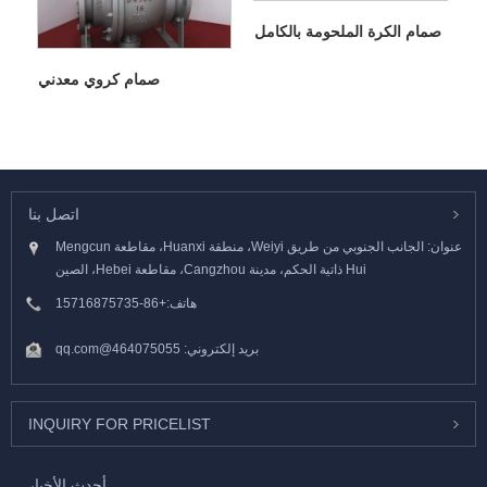
صمام الكرة الملحومة بالكامل
صمام كروي معدني
اتصل بنا
عنوان: الجانب الجنوبي من طريق Weiyi، منطقة Huanxi، مقاطعة Mengcun
Hui ذاتية الحكم، مدينة Cangzhou، مقاطعة Hebei، الصين
هاتف:
+86-15716875735
بريد إلكتروني:
464075055@qq.com
INQUIRY FOR PRICELIST
أحدث الأخبار