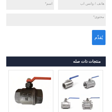
يُقدِّم
منتجات ذات صله