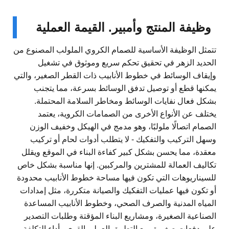
وظيفة المنتج وأمبير. القيمة العملية
تتمثل الوظيفة الأساسية للصمام الكروي الملولب المصنوع من
الحديد الزهر في تحقيق تحكم سريع وموثوق في تشغيل
وإيقاف الوسائط في خطوط الأنابيب ذات القطر الصغير، والتي
يمكنها قطع أو توصيل تدفق الوسائط بسرعة، مما يتجنب
بشكل فعال نفايات الوسائط ومخاطر السلامة المحتملة.
يختلف عن الأنواع الأخرى من الصمامات الكروية، يعتمد
الصمام اتصالًا ملولبًا، وهو مدمج في الهيكل وخفيف الوزن
وسهل التركيب والتفكيك - لا يتطلب أدوات لحام أو تركيب
معقدة، مما يحسن بشكل كبير كفاءة البناء في الموقع ويقلل
تكاليف العمالة للمشترين والمركبين. إنها مناسبة بشكل خاص
للسيناريوهات التي تكون فيها مساحة خطوط الأنابيب محدودة
أو تكون فيها عمليات التفكيك والصيانة متكررة، مثل إمدادات
المياه المدنية والصرف الصحي، وخطوط الأنابيب المساعدة
الصناعية الصغيرة، ومشاريع البناء المؤقتة وطلبات التصدير
على دفعات صغيرة، مع التطبيق العملي القوي وأداء التكلفة