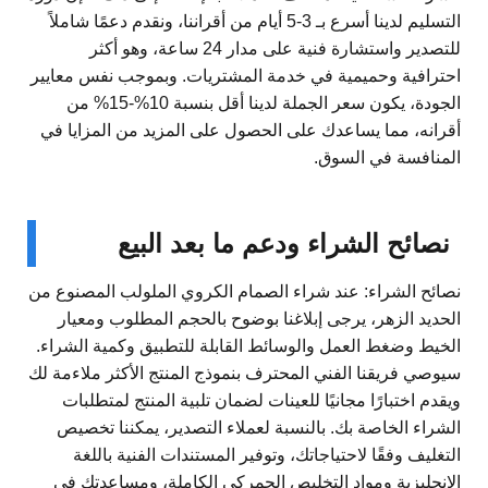
التسليم لدينا أسرع بـ 3-5 أيام من أقراننا، ونقدم دعمًا شاملاً
للتصدير واستشارة فنية على مدار 24 ساعة، وهو أكثر
احترافية وحميمية في خدمة المشتريات. وبموجب نفس معايير
الجودة، يكون سعر الجملة لدينا أقل بنسبة 10%-15% من
أقرانه، مما يساعدك على الحصول على المزيد من المزايا في
المنافسة في السوق.
نصائح الشراء ودعم ما بعد البيع
نصائح الشراء: عند شراء الصمام الكروي الملولب المصنوع من
الحديد الزهر، يرجى إبلاغنا بوضوح بالحجم المطلوب ومعيار
الخيط وضغط العمل والوسائط القابلة للتطبيق وكمية الشراء.
سيوصي فريقنا الفني المحترف بنموذج المنتج الأكثر ملاءمة لك
ويقدم اختبارًا مجانيًا للعينات لضمان تلبية المنتج لمتطلبات
الشراء الخاصة بك. بالنسبة لعملاء التصدير، يمكننا تخصيص
التغليف وفقًا لاحتياجاتك، وتوفير المستندات الفنية باللغة
الإنجليزية ومواد التخليص الجمركي الكاملة، ومساعدتك في