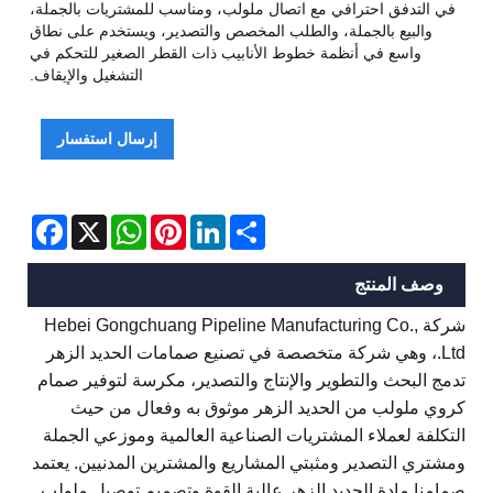
في التدفق احترافي مع اتصال ملولب، ومناسب للمشتريات بالجملة،
والبيع بالجملة، والطلب المخصص والتصدير، ويستخدم على نطاق
واسع في أنظمة خطوط الأنابيب ذات القطر الصغير للتحكم في
التشغيل والإيقاف.
إرسال استفسار
Facebook
WhatsApp
X
Pinterest
LinkedIn
Share
وصف المنتج
شركة Hebei Gongchuang Pipeline Manufacturing Co.,
Ltd.، وهي شركة متخصصة في تصنيع صمامات الحديد الزهر
تدمج البحث والتطوير والإنتاج والتصدير، مكرسة لتوفير صمام
كروي ملولب من الحديد الزهر موثوق به وفعال من حيث
التكلفة لعملاء المشتريات الصناعية العالمية وموزعي الجملة
ومشتري التصدير ومثبتي المشاريع والمشترين المدنيين. يعتمد
صمامنا مادة الحديد الزهر عالية القوة وتصميم توصيل ملولب