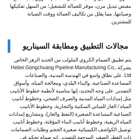
مقبض تبديل مرن، موفر للعمالة للتشغيل؛ من السهل تفكيكها
وصيانتها، مما يقلل من تكاليف العمالة ووقت الصيانة
للمشترين.
مجالات التطبيق ومطابقة السيناريو
يتم تطبيق الصمام الكروي الملولب من الحديد الزهر الخاص
بشركة Hebei Gongchuang Pipeline Manufacturing Co.,
Ltd. على نطاق واسع في الهندسة المدنية، والصناعات
المساعدة الصناعية، والبناء البلدي، ومعالجة المياه، وأسواق
التصدير. على وجه التحديد، إنها مناسبة لأنظمة خطوط الأنابيب
مثل إمدادات المياه المدنية والصرف الصحي، وخطوط أنابيب
المياه / الغاز للمباني السكنية والتجارية، وخطوط الأنابيب
الصناعية المساعدة الصغيرة (النفط والغاز)، ومشاريع إمدادات
المياه الريفية، وخطوط أنابيب البناء المؤقتة، وخطوط أنابيب
توصيل الكواشف الكيميائية صغيرة الحجم وطلبات الصمامات
ذات القطر الصغير الموجهة للتصدير. إنه صمام تحكم في