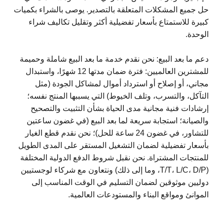
حل جميع المشكلات المتعلقة بالتصدير. يوصى بالشراء بكميات
كبيرة للاستمتاع بأسعار تفضيلية أكثر وتقليل تكاليف شراء
الوحدة.
دعم ما بعد البيع: نحن نقدم خدمة ما بعد البيع شاملة وحميمة
للمشترين العالميين: فترة ضمان مدتها 12 شهرًا، واستبدال
مجاني، أو إصلاح أو استرداد أموال لمشاكل الجودة (مثل
التآكل، والتسرب، وتلف الخيوط) التي يسببها المنتج نفسه؛
إرشادات فنية مجانية مدى الحياة بشأن التثبيت والتصحيح
والصيانة؛ استجابة سريعة لما بعد البيع (في غضون ساعتين
للتشاور، في غضون 24 ساعة للحل)؛ نحن نقدم قطع الغيار
بأسعار تفضيلية لضمان التشغيل المستقر على المدى الطويل
للمنتجات المشتراة. نحن نقبل شروط الدفع الدولية المختلفة
(T/T، L/C، D/P، وما إلى ذلك) ونتعاون مع شركاء لوجستيين
دوليين موثوقين لضمان التسليم في الوقت المناسب إلى
الموانئ ومواقع البناء والمستودعات العالمية.