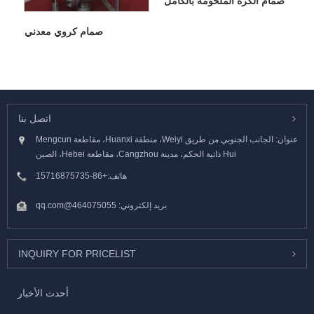
صمام الكرة الملحومة بالكامل
صمام كروي معدني
اتصل بنا
عنوان: الجانب الجنوبي من طريق Weiyi، منطقة Huanxi، مقاطعة Mengcun
Hui ذاتية الحكم، مدينة Cangzhou، مقاطعة Hebei، الصين
هاتف:
+86-15716875735
بريد إلكتروني:
464075055@qq.com
INQUIRY FOR PRICELIST
أحدث الأخبار