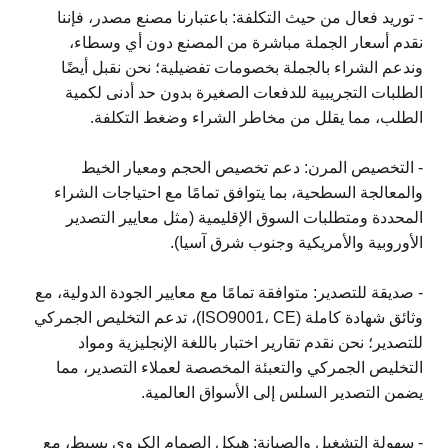
- توريد فعال من حيث التكلفة: باعتبارنا مصنع مصدر، فإننا
نقدم أسعار الجملة مباشرة من المصنع دون أي وسطاء،
وندعم الشراء بالجملة بخصومات تفضيلية؛ نحن نقبل أيضًا
الطلبات التجريبية للدفعات الصغيرة بدون حد أدنى لكمية
الطلب، مما يقلل من مخاطر الشراء وضغط التكلفة.
- التخصيص المرن: دعم تخصيص الحجم ومعيار الخيط
والمعالجة السطحية، بما يتوافق تمامًا مع احتياجات الشراء
المحددة ومتطلبات السوق الإقليمية (مثل معايير التصدير
الأوروبية والأمريكية وجنوب شرق آسيا).
- صديقة للتصدير: متوافقة تمامًا مع معايير الجودة الدولية، مع
وثائق شهادة كاملة (ISO9001، CE)، تدعم التخليص الجمركي
للتصدير؛ نحن نقدم تقارير اختبار باللغة الإنجليزية ومواد
التخليص الجمركي والتعبئة المخصصة لعملاء التصدير، مما
يضمن التصدير السلس إلى الأسواق العالمية.
- سهولة التشغيل والصيانة: هيكل الصمام الكروي بسيط، مع