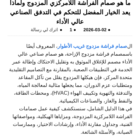
ما هو صمام الفراشة اللامركزي المزدوج ولماذا
يعد الخيار المفضل للتحكم في التدفق الصناعي
عالي الأداء
●
2026-03-02
●
1
●
اترك لي رسالة
ال
صمام فراشة مزدوج غريب الأطوار
، المعروف أيضًا
باسم
صمام فراشة مزدوج الإزاحة
، هو صمام صناعي عالي
الأداء مصمم للإغلاق الموثوق به وتقليل الاحتكاك وإطالة عمر
الخدمة في التطبيقات الصعبة. بالمقارنة مع التصاميم التقليدية
متحدة المركز، فإن هيكلها المزدوج يقلل من تآكل المقاعد
ومتطلبات عزم الدوران، مما يجعلها مثالية لمعالجة المياه،
والتدفئة والتهوية وتكييف الهواء (HVAC)، ومحطات الطاقة،
والنفط والغاز، والصناعات الكيميائية.
في هذا الدليل الشامل، سنستكشف كيفية عمل صمامات
الفراشة اللامركزية المزدوجة، ومزاياها الهيكلية، ومواصفاتها
الفنية، وجداول مقارنة الأداء، وإرشادات الاختيار، وممارسات
الصيانة، والأسئلة الشائعة.