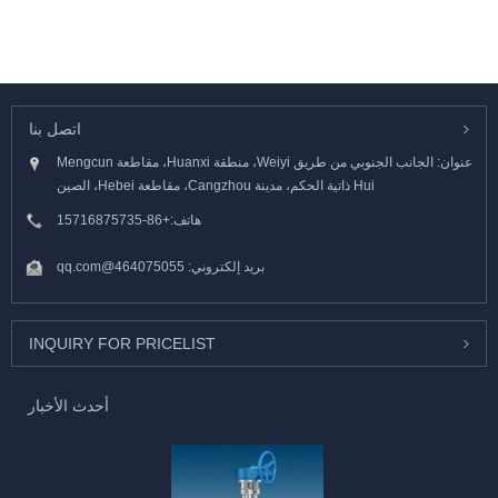
اتصل بنا
عنوان: الجانب الجنوبي من طريق Weiyi، منطقة Huanxi، مقاطعة Mengcun
Hui ذاتية الحكم، مدينة Cangzhou، مقاطعة Hebei، الصين
هاتف:
+86-15716875735
بريد إلكتروني:
464075055@qq.com
INQUIRY FOR PRICELIST
أحدث الأخبار