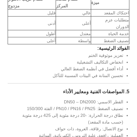
ميزة
المركز
مزدوج
احتكاك المقعد
عالي
قليل
متطلبات عزم
أعلى
أدنى
الدوران
خدمة الحياة
معتدل
أطول
تصنيف الضغط
واسطة
أعلى
الفوائد الرئيسية:
تعزيز موثوقية الختم
انخفاض التكاليف التشغيلية
أداء أفضل في أنظمة الضغط العالي
تحسين المتانة في البيئات المسببة للتآكل
5. المواصفات الفنية ومعايير الأداء
القطر الاسمي: DN50 – DN2000
تصنيف الضغط: PN10 / PN16 / PN25 / الفئة 150/300
نطاق درجة الحرارة: -20 درجة مئوية إلى 425 درجة مئوية
(حسب مادة المقعد)
نوع الاتصال: رقاقة، العروة، ذات حواف
العملية: رافعة، علبة التروس، الكهربائية، الهوائية