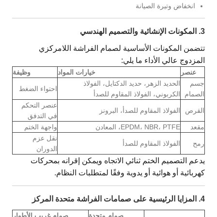
انخفاض وتيرة الصيانة
3. المكونات الإنشائية والتصميم الهندسي
تتضمن المكونات الأساسية لصمام الفراشة اللامركزي
المزدوج عالي الأداء ما يلي:
عنصر
خيارات المواد
وظيفة
جسم
الحديد الزهر، حديد الدكتايل، الفولاذ
احتواء الضغط
الصمام
الكربوني، الفولاذ المقاوم للصدأ
عنصر التحكم
القرص
الفولاذ المقاوم للصدأ، البرونز
في التدفق
مقعد
EPDM، NBR، PTFE، المعادن
واجهة الختم
نقل عزم
رمح
الفولاذ المقاوم للصدأ
الدوران
يدعم التصميم الختم ثنائي الاتجاه ويمكن إقرانه بمحركات
كهربائية أو هوائية أو يدوية وفقًا لمتطلبات النظام.
4. المزايا الرئيسية على صمامات الفراشة متحدة المركز
صمام متحدة
صمام غريب الأطوار