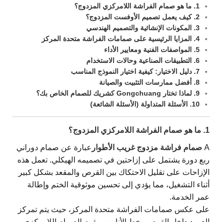
1. ما هو صمام الفراشة اللامركزي المزدوج؟
2. كيف يعمل تصميم الأوفست المزدوج؟
3. المكونات الإنشائية والتصميم الهندسي
4. المزايا الرئيسية على صمامات الفراشة متحدة المركز
5. المواصفات الفنية ومعايير الأداء
6. التطبيقات الصناعية وحالات الاستخدام
7. دليل الاختيار: كيفية اختيار النموذج المناسب
8. أفضل ممارسات التثبيت والصيانة
9. لماذا تختار Gongchuang كشريك للصمام الخاص بك؟
10. الأسئلة المتداولة (الأسئلة الشائعة)
1. ما هو صمام الفراشة اللامركزي المزدوج؟
A
صمام فراشة مزدوج غريب الأطوار
عبارة عن صمام دوراني
ربع دورة يشتمل على إزاحتين في تصميمه الهيكلي. تعمل هذه
الإزاحات على تقليل الاحتكاك بين القرص والمقعد بشكل كبير
أثناء التشغيل، مما يؤدي إلى تحسين موثوقية الختم وإطالة
عمر الخدمة.
على عكس صمامات الفراشة متحدة المركز، حيث يتم تمركز
العمود داخل القرص وخط الأنابيب، يقوم الصمام اللامركزي