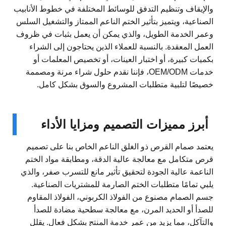
والإيقاف وتنظيم التدفق للوسائط المختلفة في خطوط الأنابيب
الصناعية، ويتميز بتأثير الختم الناعم الممتاز والتشغيل السلس
وعمر الخدمة الطويل، والذي يمكن أن يعمل بثبات في ظروف
العمل المعقدة. بالنسبة للعملاء الذين يحتاجون إلى الشراء
بكميات كبيرة، أو اختبار العينات، أو تخصيص المعلمات أو
خدمات OEM/ODM، فإننا نقدم حلول شراء مرنة ومصممة
خصيصًا لتلبية متطلبات المشروع والسوق بشكل كامل.
أبرز مميزات التصميم ومزايا الأداء
يعتمد صمام القرص ذو الغلق الناعم الخاص بنا على تصميم
قرص متكامل مع معالجة عالية الدقة، ومطابقة مواد الختم
الناعمة عالية الجودة لتحقيق تأثير مانع للتسرب صفر، والذي
يلبي تمامًا متطلبات الختم الصارمة للمشتريات الصناعية.
جسم الصمام مصنوع من الفولاذ الكربوني، الفولاذ المقاوم
للصدأ أو الحديد المرن، مع معالجة سطحية مضادة للصدأ
والتآكل، مما يزيد من عمر خدمة المنتج بشكل فعال. يقلل