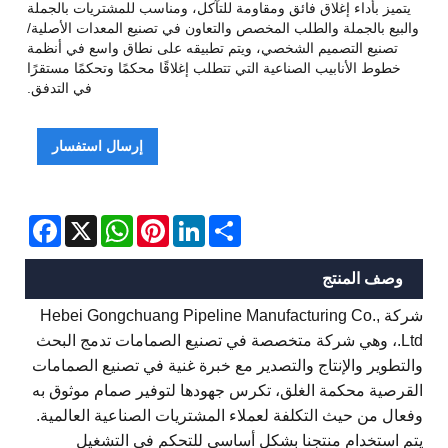
يتميز بأداء إغلاق فائق ومقاومة للتآكل، ومناسب للمشتريات بالجملة
والبيع بالجملة والطلب المخصص والتعاون في تصنيع المعدات الأصلية/
تصنيع التصميم الشخصي، ويتم تطبيقه على نطاق واسع في أنظمة
خطوط الأنابيب الصناعية التي تتطلب إغلاقًا محكمًا وتحكمًا مستقرًا
في التدفق.
إرسال استفسار
Facebook
WhatsApp
X
Pinterest
LinkedIn
Share
وصف المنتج
شركة Hebei Gongchuang Pipeline Manufacturing Co.,
Ltd.، وهي شركة متخصصة في تصنيع الصمامات تدمج البحث
والتطوير والإنتاج والتصدير مع خبرة غنية في تصنيع الصمامات
القرصية محكمة الغلق، تكرس جهودها لتوفير صمام موثوق به
وفعال من حيث التكلفة لعملاء المشتريات الصناعية العالمية.
يتم استخدام منتجنا بشكل أساسي للتحكم في التشغيل