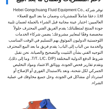
توفر شركة Hebei Gongchuang Fluid Equipment Co.,
Ltd. دعمًا شاملاً للمشتريات وضمان ما بعد البيع للعملاء
العالميين: اختبار عينة مجانية قبل الشراء بالجملة لضمان تلبية
جودة المنتج لمتطلباتك؛ يقدم الفريق الفني المحترف حلولاً
مخصصة وفقًا لمعايير مشروعك؛ يضمن شركاء الخدمات
اللوجستية الدوليون الموثوق بهم التسليم في الوقت المناسب
والخدمة من الباب إلى الباب؛ يقدم فريق ما بعد البيع المحترف
التوجيه الفني بشأن التثبيت والتصحيح والصيانة. نحن نقبل
شروط الدفع الدولية المختلفة (T/T، L/C، D/P، وما إلى ذلك)،
ونقدم تقارير فحص الجودة، ووثائق الاعتماد ومواد التخليص
الجمركي لكل شحنة، ونعد بالاستبدال الفوري أو الإصلاح أو
استرداد أي مشاكل في الجودة، وحل جميع مخاوفك في عملية
الشراء.