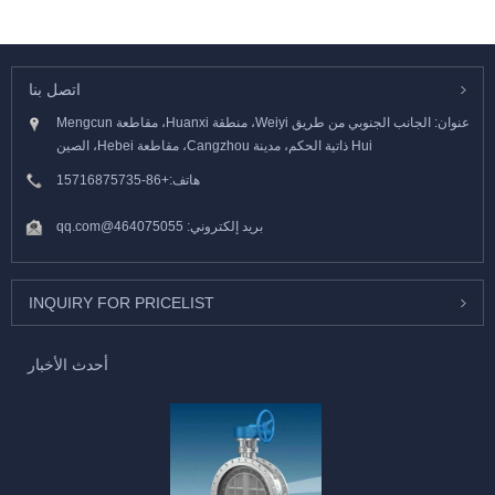
اتصل بنا
عنوان: الجانب الجنوبي من طريق Weiyi، منطقة Huanxi، مقاطعة Mengcun
Hui ذاتية الحكم، مدينة Cangzhou، مقاطعة Hebei، الصين
هاتف:
+86-15716875735
بريد إلكتروني:
464075055@qq.com
INQUIRY FOR PRICELIST
أحدث الأخبار