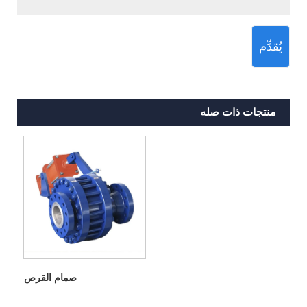
يُقدِّم
منتجات ذات صله
صمام القرص